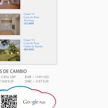
Chalet V3
Costa de Prata
Alcobaça
243.000
€
Chalet V3
Costa de Prata
Caldas da Rainha
400.000
€
0.856 GBP
EUR
> 1.149 USD
1.168 EUR
USD
> 0.87 EUR