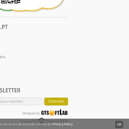
tion
Subscribe
Designed by
Espaços WEB
Powered by
rdo con su uso, de acuerdo con nuestra
Privacy Policy
.
OK