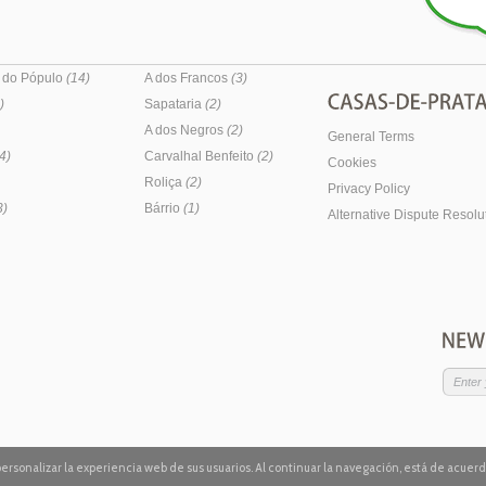
 do Pópulo
(14)
A dos Francos
(3)
)
Sapataria
(2)
A dos Negros
(2)
General Terms
4)
Carvalhal Benfeito
(2)
Cookies
Roliça
(2)
Privacy Policy
3)
Bárrio
(1)
Alternative Dispute Resolu
ra personalizar la experiencia web de sus usuarios. Al continuar la navegación, está de acue