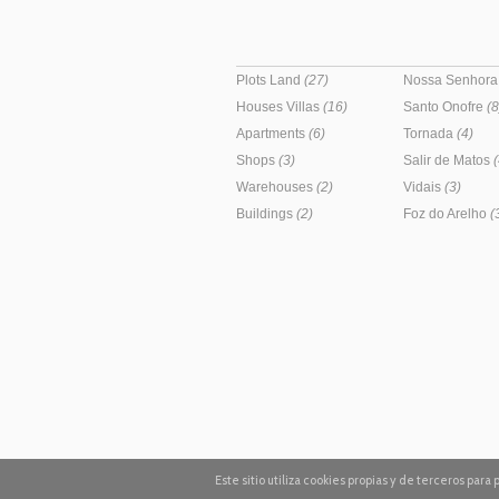
Plots Land
(27)
Nossa Senhora
Houses Villas
(16)
Santo Onofre
(8
Apartments
(6)
Tornada
(4)
Shops
(3)
Salir de Matos
(
Warehouses
(2)
Vidais
(3)
Buildings
(2)
Foz do Arelho
(
Este sitio utiliza cookies propias y de terceros pa