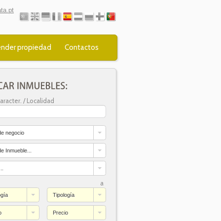
ta.pt
nder propiedad
Contactos
aracter. / Localidad
de negocio
de Inmueble...
..
a
ogía
Tipología
o
Precio