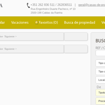
+351 262 836 511 / 262836511 |
geral@casas-de-pra
Rua Engenheiro Duarte Pacheco, nº 10
2500-198 Caldas da Rainha
ilar
Vacaciones
Favoritos (
0
)
Busca de propiedad
Ve
ior Siguiente >
REF / C
ior Siguiente >
Tipo 
Tipo 
Local.
De
Tipol
Preci