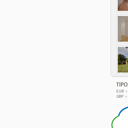
EUR
> 
GBP
> 