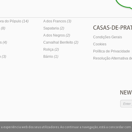
ra do Pópulo
(14)
A dos Francos
(3)
e
(8)
Sapataria
(2)
A dos Negros
(2)
Condições Gerais
os
(4)
Carvalhal Benfeito
(2)
Cookies
Roliça
(2)
Política de Privacidade
o
(3)
Bárrio
(1)
Resolução Alternativa de
zar a experiência web dos seus utilizadores. Ao continuar a navegação, está a concordar com