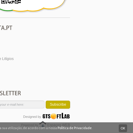
 Litígios
Subscribe
Designed by
Espaços WEB
Powered by
 a sua utilização, de acordo com a nossa
Política de Privacidade
.
OK