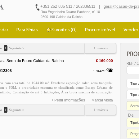
+351 262 836 511 / 262836511 |
geral@casas-de-pra
Rua Engenheiro Duarte Pacheco, nº 10
2500-198 Caldas da Rainha
ndar
Para Férias
Favoritos (
0
)
Procuro imóvel
Vender
or
1
Seguinte >
1 imóveis
ata Serra do Bouro Caldas da Rainha
€ 160.000
REF / C
R12308
1.944m²
ico com área total de 1944.00 m²; Excelente exposição solar, zona tranquila;
Tipo 
om o PDM, a propriedade encontra-se classificada como Espaço Urbano de
mitindo; Construção de até 3 habitações; Área bruta máxima de construção:
Tipo d
dificação com até 2 pisos; Localizado na Costa de Prata, próximo das Caldas
Pedir informações
Marcar visita
oz do Arelho, Baía de São Martinho do Portoda A8, Budha Eden, da, Castelo
Serra
eniche Praia dos super tubos, Praia d'El Rey, Lourinhã (Praia da areia Branca)
or
1
Seguinte >
1 imóveis
1h de Lisboa/Sintra e do aeroporto internacional de Lisboa; Fátima Semá:
De
FátimaSemá@casas-de-prata. pt;
Tipol
Preç