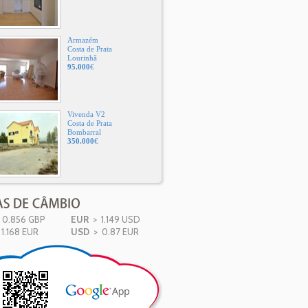
Armazém
Costa de Prata
Lourinhã
95.000
€
Vivenda V2
Costa de Prata
Bombarral
350.000
€
0.856 GBP
EUR
> 1.149 USD
1.168 EUR
USD
> 0.87 EUR