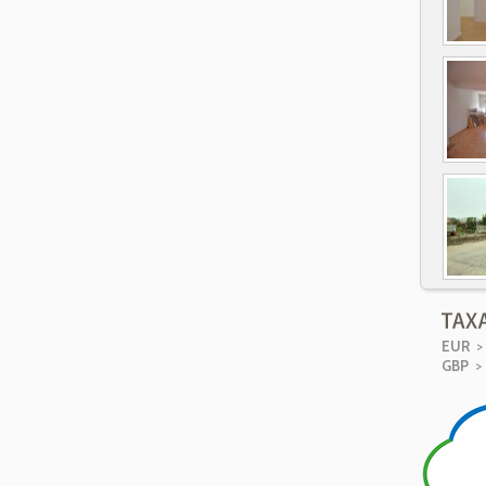
EUR
> 
GBP
> 