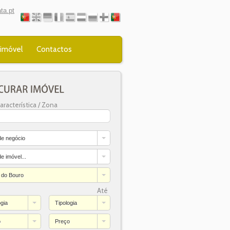
ta.pt
 imóvel
Contactos
aracterística / Zona
de negócio
e imóvel...
 do Bouro
Até
ogia
Tipologia
o
Preço