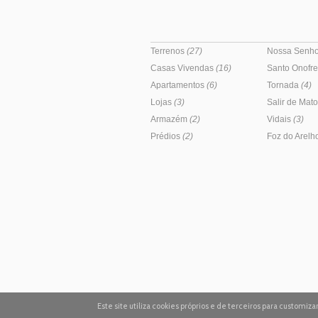
Terrenos
(27)
Nossa Senho
Casas Vivendas
(16)
Santo Onofr
Apartamentos
(6)
Tornada
(4)
Lojas
(3)
Salir de Mat
Armazém
(2)
Vidais
(3)
Prédios
(2)
Foz do Arelh
Este site utiliza cookies próprios e de terceiros para customi