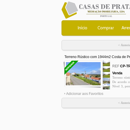
Início
Comprar
Arre
< Anteri
Terreno Rústico com 1944m2 Costa de Pr
0
REF
CP-T
Venda
Terreno rúst
De acordo c
Nível 3, per
563,50 m²; E
Adicionar aos Favoritos
da Rainha, F
de Óbidos, P
< Anteri
e Nazaré, a 
928502457; 