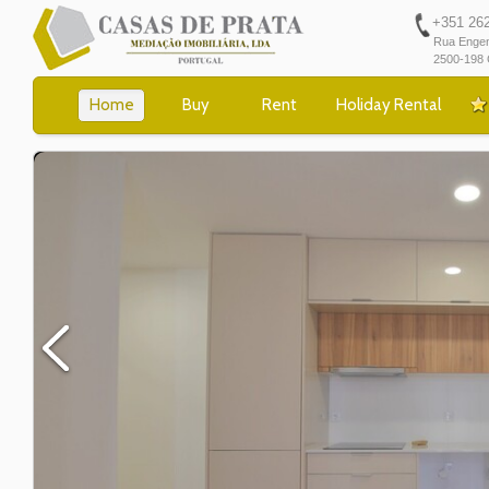
+351 262 
Rua Engen
2500-198 
Home
Buy
Rent
Holiday Rental