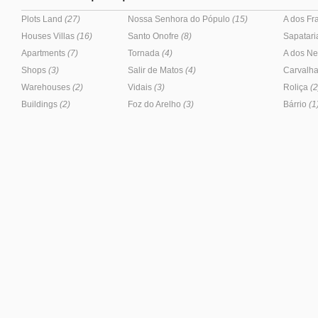
Plots Land
(27)
Nossa Senhora do Pópulo
(15)
A dos F
Houses Villas
(16)
Santo Onofre
(8)
Sapatar
Apartments
(7)
Tornada
(4)
A dos N
Shops
(3)
Salir de Matos
(4)
Carvalha
Warehouses
(2)
Vidais
(3)
Roliça
(2
Buildings
(2)
Foz do Arelho
(3)
Bárrio
(1