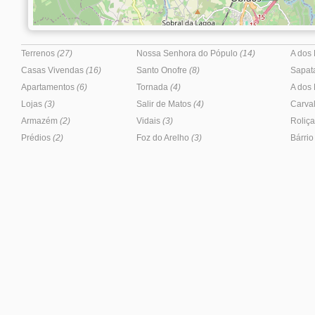
Terrenos
(27)
Nossa Senhora do Pópulo
(14)
A dos
Casas Vivendas
(16)
Santo Onofre
(8)
Sapat
Apartamentos
(6)
Tornada
(4)
A dos
Lojas
(3)
Salir de Matos
(4)
Carval
Armazém
(2)
Vidais
(3)
Roliç
Prédios
(2)
Foz do Arelho
(3)
Bárri