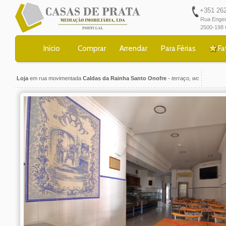
+351 262 
Rua Engen
2500-198 
Início
Comprar
Arrendar
Para Férias
Fa
Loja
em rua movimentada
Caldas da Rainha Santo Onofre
-
terraço, wc