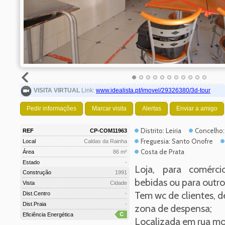
VISITA VIRTUAL
Link:
www.idealista.pt/imovel/29326380/3d-tour
Pedir informações
Marcar visita
Alertas
Enviar a amigo
Distrito: Leiria
Concelho:
REF
CP-COM11963
Freguesia: Santo Onofre
Local
Caldas da Rainha
Costa de Prata
Área
86 m²
Estado
-
Loja, para comérci
Construção
1991
bebidas ou para outros
Vista
Cidade
Tem wc de clientes, de
Dist.Centro
-
Dist.Praia
-
zona de despensa;
Eficiência Energética
Localizada em rua m