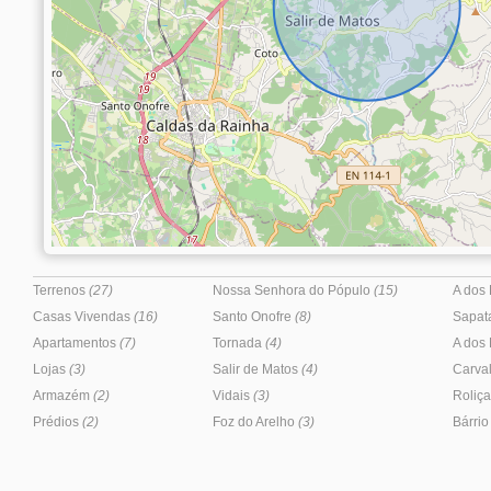
Terrenos
(27)
Nossa Senhora do Pópulo
(15)
A dos
Casas Vivendas
(16)
Santo Onofre
(8)
Sapat
Apartamentos
(7)
Tornada
(4)
A dos
Lojas
(3)
Salir de Matos
(4)
Carval
Armazém
(2)
Vidais
(3)
Roliç
Prédios
(2)
Foz do Arelho
(3)
Bárri