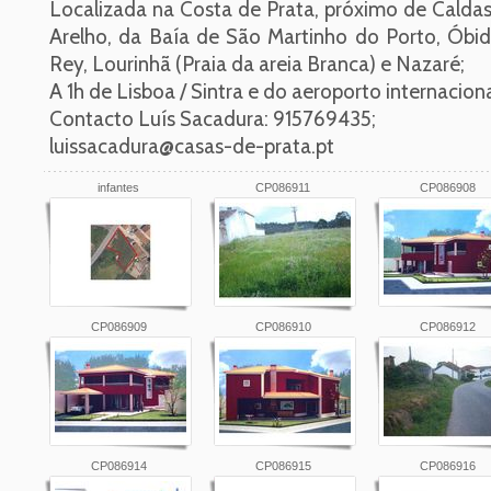
Localizada na Costa de Prata, próximo de Caldas
Arelho, da Baía de São Martinho do Porto, Óbido
Rey, Lourinhã (Praia da areia Branca) e Nazaré;
A 1h de Lisboa / Sintra e do aeroporto internacion
Contacto Luís Sacadura: 915769435;
luissacadura@casas-de-prata.pt
infantes
CP086911
CP086908
CP086909
CP086910
CP086912
CP086914
CP086915
CP086916