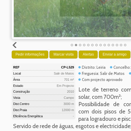
Pedir informações
Marcar visita
Alertas
Enviar a amigo
Distrito: Leiria
Concelho:
REF
CP-L529
Freguesia: Salir de Matos
Local
Salir de Matos
Com projecto aprovado
Área
701 m²
Estado
Em Projecto
Lote de terreno com
Construção
2010
solar, com 700m²;
Vista
Campo
Possibilidade de co
Dist.Centro
3000 m
Dist.Praia
12000 m
com dois pisos de 5
Eficiência Energética
-
para logradouro e pis
Servido de rede de águas, esgotos e electricidade