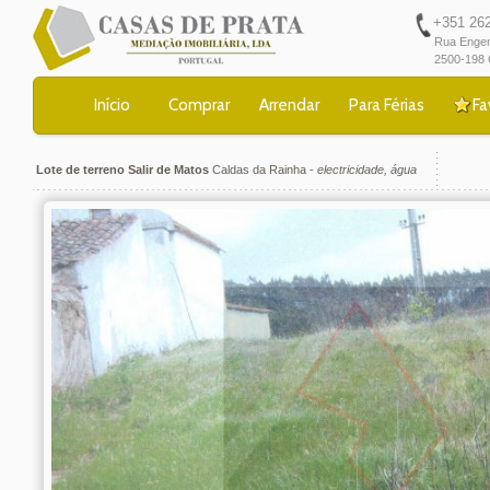
+351 262 
Rua Engen
2500-198 
Início
Comprar
Arrendar
Para Férias
Fa
Lote de terreno
Salir de Matos
Caldas da Rainha -
electricidade, água
CP086911