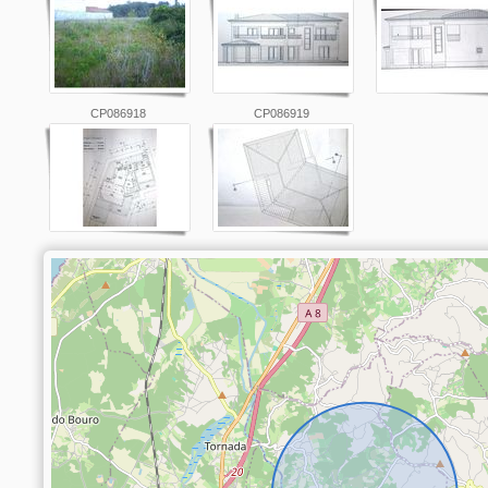
CP086918
CP086919