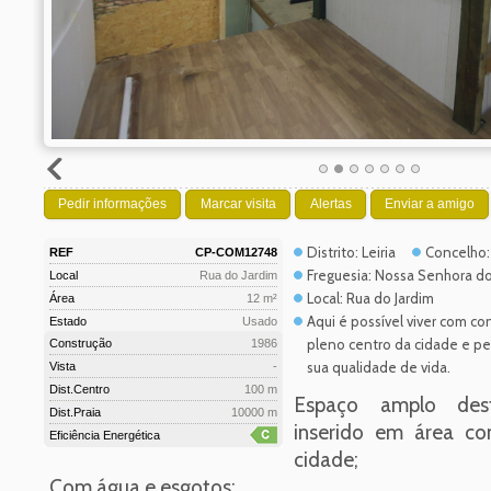
Pedir informações
Marcar visita
Alertas
Enviar a amigo
Distrito: Leiria
Concelho:
REF
CP-COM12748
Freguesia: Nossa Senhora d
Local
Rua do Jardim
Local: Rua do Jardim
Área
12 m²
Aqui é possível viver com co
Estado
Usado
pleno centro da cidade e pe
Construção
1986
sua qualidade de vida.
Vista
-
Dist.Centro
100 m
Espaço amplo dest
Dist.Praia
10000 m
inserido em área co
Eficiência Energética
cidade;
Com água e esgotos;