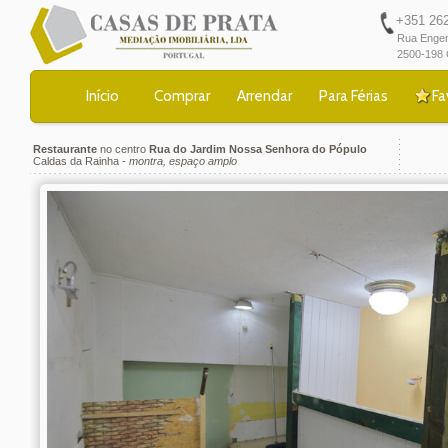
+351 262 
Rua Engen
2500-198 
Início
Comprar
Arrendar
Para Férias
Fa
Restaurante
no centro
Rua do Jardim Nossa Senhora do Pópulo
Caldas da Rainha -
montra, espaço amplo