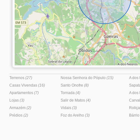
Terrenos
(27)
Nossa Senhora do Pópulo
(15)
A dos
Casas Vivendas
(16)
Santo Onofre
(8)
Sapat
Apartamentos
(7)
Tornada
(4)
A dos
Lojas
(3)
Salir de Matos
(4)
Carval
Armazém
(2)
Vidais
(3)
Roliç
Prédios
(2)
Foz do Arelho
(3)
Bárri