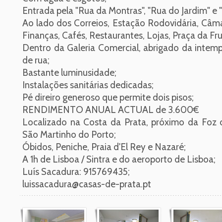
Entrada pela "Rua da Montras", "Rua do Jardim" e
Ao lado dos Correios, Estação Rodovidária, Câmar
Finanças, Cafés, Restaurantes, Lojas, Praça da Fru
Dentro da Galeria Comercial, abrigado da intemp
de rua;
Bastante luminusidade;
Instalações sanitárias dedicadas;
Pé direiro generoso que permite dois pisos;
RENDIMENTO ANUAL ACTUAL de 3.600€
Localizado na Costa da Prata, próximo da Foz 
São Martinho do Porto;
Óbidos, Peniche, Praia d'El Rey e Nazaré;
A 1h de Lisboa / Sintra e do aeroporto de Lisboa;
Luís Sacadura: 915769435;
luissacadura@casas-de-prata.pt