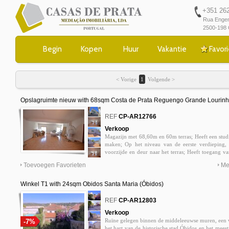
+351 262 
Rua Engen
2500-198 
Begin
Kopen
Huur
Vakantie
Favori
< Vorige
1
Volgende >
Opslagruimte nieuw with 68sqm Costa de Prata Reguengo Grande Lourin
0
REF
CP-AR12766
Verkoop
Magazijn met 68,60m en 60m terras; Heeft een stud
maken; Op het niveau van de eerste verdieping,
voorzijde en deur naar het terras; Heeft toegang va
aan de Zilveren Kust, in de buurt van Lourinhã d
Toevoegen Favorieten
Me
baai van São Martinho do Porto, Óbidos, Peniche
Lissabon / Sintra en de luchthaven van Liss
idiliocorreia@casas-de-prata. pt
Winkel T1 with 24sqm Obidos Santa Maria (Óbidos)
0
REF
CP-AR12803
Verkoop
Ruïne gelegen binnen de middeleeuwse muren, een 
-7%
het hart van de historische stad Óbidos en het mees