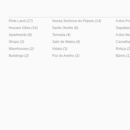
Plots Land
(27)
Nossa Senhora do Pópulo
(14)
A dos F
Houses Villas
(16)
Santo Onofre
(8)
Sapatar
Apartments
(6)
Tornada
(4)
A dos N
Shops
(3)
Salir de Matos
(4)
Carvalha
Warehouses
(2)
Vidais
(3)
Roliça
(2
Buildings
(2)
Foz do Arelho
(3)
Bárrio
(1