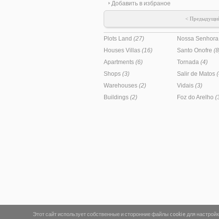
Добавить в избраное
плитой, п
микроволнов
< Предыдущ
и две допо
Существует
щедрой пло
Plots Land
(27)
Nossa Senhora
просторных
универсальн
Houses Villas
(16)
Santo Onofre
(8
фруктовыми 
Apartments
(6)
Tornada
(4)
для полива 
ценит прир
Shops
(3)
Salir de Matos
(
рядом с зам
Warehouses
(2)
Vidais
(3)
Сан-Мартинь
минутах о
Buildings
(2)
Foz do Arelho
(
928502457; f
Этот сайт использует собственные и сторонние файлы cookie для настрой