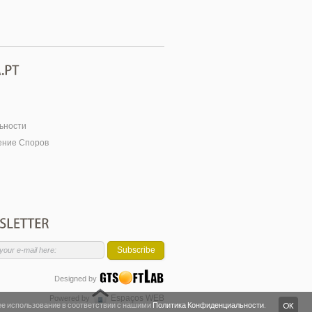
ьности
ение Споров
Subscribe
Designed by
Espaços WEB
Powered by
 ее использование в соответствии с нашими
Политика Конфиденциальности
.
OK