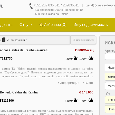
+351 262 836 511 / 262836511 |
geral@casas-de-pra
Rua Engenheiro Duarte Pacheco, nº 10
2500-198 Caldas da Rainha
довать
Отпуск
Избраное (
0
)
Ищу недвижимость
ий
1
2
следующий >
16 недвижимость
ИСК
ancos Caldas da Rainha - мангал,
€ 800/Месяц
Артику
я, голландская печь, кондиционер
IT212730
80m²
120m²
Недв
й домик T2 (Найти полный список недвижимости в аренду на сайте
ти "Серебряные дома") Идеально подходит для отпуска, выходных или
о проживания Первый этаж с гостиной, столовой, меблированной и
Дом/
ой кухней, с пелетным камином и кондиционером; Туалет со стиральной
Информация
Визит
рвый этаж с 2 спальнями с шкафом, 1 туалетом с душем; Частная терраса
Место
и дровяной печью; Полностью восстановлен (текущий сертификат
ктивности устарел) Эффективные окна; Арендуется меблированный и
 Benfeito Caldas da Rainha
€ 145.000
От
ный, готовый к заселению (столовая, постельное белье и полотенца);
о оптическому волокну доступен для установки; ДОСТАВКА С 1 НОЯБРЯ
Типы
BT112306
140m²
190m²
 ДОМАШНИЕ ЖИВОТНЫЕ* Расположен на Серебряном побережье,
олами кафе рестораны, супермаркеты и пляжи Фош-ду-Арелью, залив Сан-
Цена
илла, расположенная в тихом месте; Фасад был полностью восстановлен,
-Порту, Назаре; Обидус, Пенише, Прая дЭль Рей и Назаре; В 1 час от
аменные рамки; С окнами из ПВХ с дверями изнутри; Рядом есть 2
 Синтра и Лиссабонского аэропорта; Контакт Луис Сакадура: 915769435;