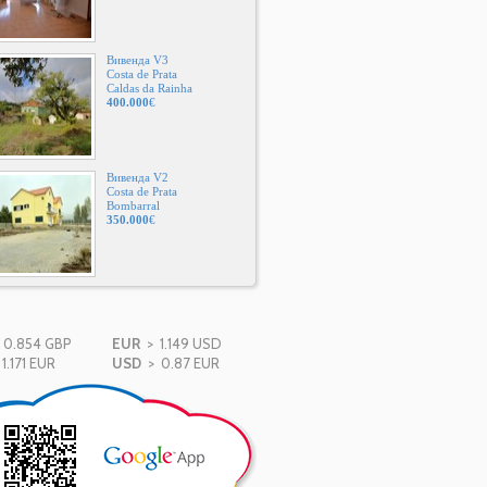
Вивенда V3
Costa de Prata
Caldas da Rainha
400.000
€
Вивенда V2
Costa de Prata
Bombarral
350.000
€
0.854 GBP
EUR
> 1.149 USD
1.171 EUR
USD
> 0.87 EUR