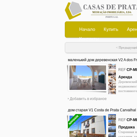
Начало
Купить
Арен
Контакты
< Предыдущ
маленький дом деревенская V2 A dos Fr
оборудованная, терраса, меблированна
0
REF
CP-M
Аренда
Деревенски
недвижимос
постоянног
оборудованн
Добавить в избраное
машиной; Пе
с барбекю 
энергоэффе
дом старая V1 Costa de Prata Carvalhal
оборудован
0
Интернет п
REF
CP-M
ДОПУЩЕНЫЕ
Продажа
рядом со шк
Старинная в
Мартиньо-ду
сохранив к
Лиссабона /