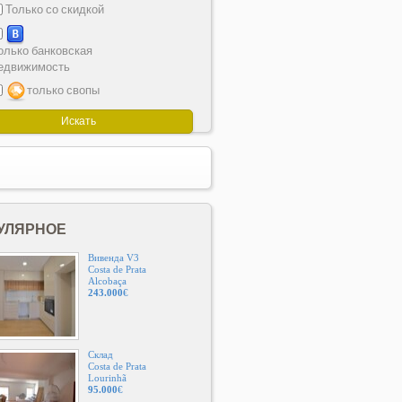
Только со скидкой
олько банковская
едвижимость
только свопы
УЛЯРНОЕ
Вивенда V3
Costa de Prata
Alcobaça
243.000
€
Склад
Costa de Prata
Lourinhã
95.000
€