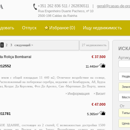
+351 262 836 511 / 262836511 |
geral@casas-de-pra
Rua Engenheiro Duarte Pacheco, nº 10
2500-198 Caldas da Rainha
довать
Отпуск
Избраное (
0
)
Ищу недвижимость
1
2
3
следующий >
27 недвижимость
ИСК
ta Roliça Bombarral
€ 37.500
Артику
R12552
11.440m²
Недв
 земля с общей площадью 11 440 м2; Отличное воздействие на солнце,
 Расположенный на побережье серебра, недалеко от Бомбаррала, А8, Будха
ал, Колдас Да Королева, Фоз До Арелхо, Сан -Мартинью До Порту, замок
Земл
айя Дос Супер Трубки, Прайя -дель Рей, Лоурин и Назаре, 1ч от
Информация
Визит
интра и Лиссабон международный аэропорт; Контакт 262836511;
Место
€ 47.000
От
Типы
R11781
5.365m²
Цена
Е ЗДАНИЕ, состоящее из 2 статей; С возможностью достройки 1500
л путем на Восток и на Запад; Воздействие солнца на запад;