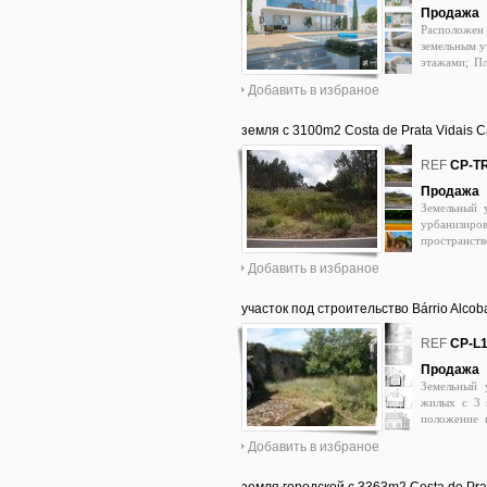
Продажа
Расположен 
земельным у
этажами; Пл
Solar East
Добавить в избраное
Серебряном 
Обидуш, Пен
Лиссабона ; 
земля c 3100m2 Costa de Prata Vidais 
строительства
0
REF
CP-T
Продажа
Земельный 
урбанизиро
пространств
город наход
Добавить в избраное
от Лиссабо
prata. pt
участок под строительство Bárrio Alcob
0
REF
CP-L
Продажа
Земельный 
жилых с 3 
положение 
богатом в и
Добавить в избраное
около часа 