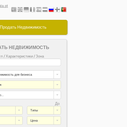
ta.pt
Продать Недвижимость
АТЬ НЕДВИЖИМОСТЬ
л / Характеристики / Зона
ижимость для бизнеса
я
...
До
Типы
Цена