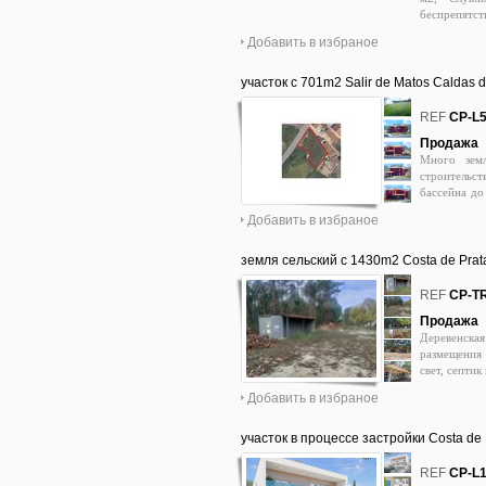
беспрепятст
км от пляжа
Добавить в избраное
ширину; Вы 
915769435; l
участок c 701m2 Salir de Matos Caldas 
0
REF
CP-L
Продажа
Много зем
строительс
бассейна до
1H из межд
Добавить в избраное
Луисом Сака
земля сельский c 1430m2 Costa de Prat
возможность строительства, электриче
0
REF
CP-T
Продажа
Деревенска
размещения 
свет, септик
Добавить в избраное
участок в процессе застройки Costa de 
0
REF
CP-L