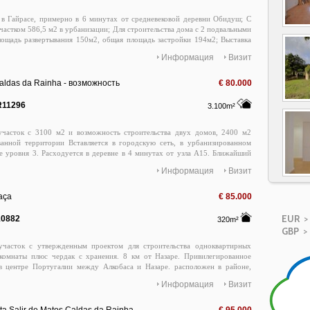
в Гайрасе, примерно в 6 минутах от средневековой деревни Обидуш; С
частком 586,5 м2 в урбанизации; Для строительства дома с 2 подвальными
ощадь развертывания 150м2, общая площадь застройки 194м2; Выставка
/ Запад; С открытым видом на сельскую местность; Расположен на
Информация
Визит
побережье, недалеко от Фос-ду-Арелью, залива Сан-Мартинью-ду-Порту;
ише, Прайя-дэль-Рей и Назаре; 1 час от Лиссабона/Синтры и аэропорта
Агостиньо Коста: 913 219 199; agostinhocosta@casas-de-prata. pt
Caldas da Rainha - возможность
€ 80.000
R11296
3.100m²
участок с 3100 м2 и возможность строительства двух домов, 2400 м2
ванной территории Вставляется в городскую сеть, в урбанизированном
е уровня 3. Расходуется в деревне в 4 минутах от узла A15. Ближайший
ится в 8 минутах Калдас да Рейна в 15 минутах 25 минут от пляжей и 55
Информация
Визит
нского аэропорта Прямой контакт 913219199 agostinhocosta@casas-de-
aça
€ 85.000
EUR
> 
10882
320m²
GBP
> 
участок с утвержденным проектом для строительства одноквартирных
комнаты плюс чердак с хранения. 8 км от Назаре. Привилегированное
в центре Португалии между Алкобаса и Назаре. расположен в районе,
сторических памятников и недалеко от лучших пляжей на Атлантическом.
Информация
Визит
от международного аэропорта Лиссабона. Прямой контакт 915769435