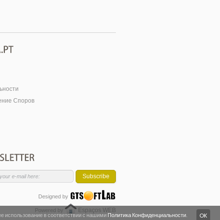
ьности
ение Споров
Subscribe
Designed by
Espaços WEB
Powered by
 ее использование в соответствии с нашими
Политика Конфиденциальности
.
OK