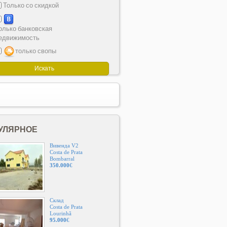
Только со скидкой
олько банковская
едвижимость
только свопы
УЛЯРНОЕ
Вивенда V2
Costa de Prata
Bombarral
350.000
€
Склад
Costa de Prata
Lourinhã
95.000
€