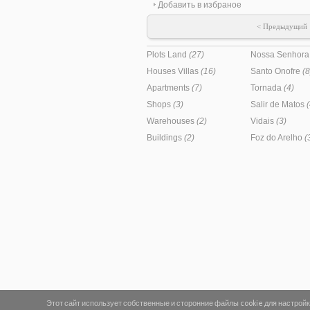
Добавить в избраное
Лиссабон 
agostinhocos
< Предыдущий
Plots Land
(27)
Nossa Senhora
Houses Villas
(16)
Santo Onofre
(8
Apartments
(7)
Tornada
(4)
Shops
(3)
Salir de Matos
(
Warehouses
(2)
Vidais
(3)
Buildings
(2)
Foz do Arelho
(
Этот сайт использует собственные и сторонние файлы cookie для настрой