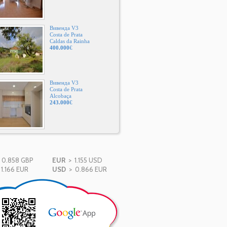
Вивенда V3
Costa de Prata
Caldas da Rainha
400.000
€
Вивенда V3
Costa de Prata
Alcobaça
243.000
€
0.858 GBP
EUR
> 1.155 USD
1.166 EUR
USD
> 0.866 EUR