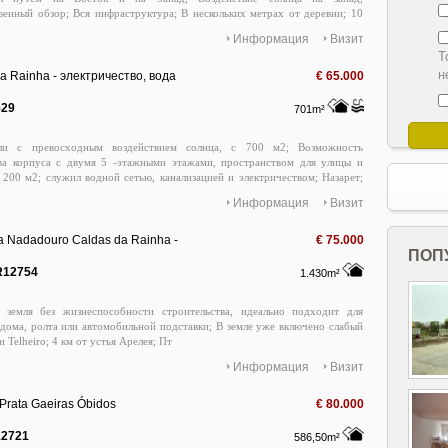
венный обзор; Вся инфраструктура; В нескольких метрах от деревни; 10
 Назаре; Прямоугольная конфигурация примерно 180 м в глубину и 30 м в
Информация
Визит
можете строить посреди земли; Отличная доступность; Прямой контакт
Т
uissacadura@casas-de-prata. en
н
da Rainha - электричество, вода
€ 65.000
529
701m²
ли с превосходным воздействием солнца, с 700 м2; Возможность
тва корпуса с двумя 5 -этажными этажами, пространством для улицы и
 200 м2; служил водной сетью, канализацией и электричеством; Назарет;
ународного аэропорта Лиссабона / Синтра и Лиссабона; Свяжитесь с
Информация
Визит
дурой: 915769435; Luissacadura@Houses of Prata. Пт
a Nadadouro Caldas da Rainha -
€ 75.000
ство
ПОП
R12754
1.430m²
я земля без жизнеспособности строительства, идеально подходит для
дома, ролта или автомобильной подставки; В земле уже включено слабый
 и Telheiro; 4 км от устья Арелея; Пт
Информация
Визит
Prata Gaeiras Óbidos
€ 80.000
12721
586,50m²