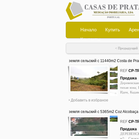
Начало
Купить
Арен
Контакты
< Предыдущий
земля сельский c 11440m2 Costa de Pra
0
REF
CP-T
Продажа
Деревенская
тихая зона;
Иден, Кадав
Обидос, Пр
Добавить в избраное
Лиссабона/С
земля сельский c 5365m2 Coz Alcobaça
0
REF
CP-T
Продажа
ДЕРЕВЕНСКО
м2; Служи