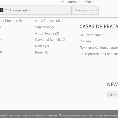
Информация
Визит
/ Синтра и аэропорт Лиссабона; Агостиньо Коста: 913 219 199;
ta@casas-de-prata. ru
1
2
3
следующий >
27 недвижимость
 do Pópulo
(15)
A dos Francos
(3)
)
Sapataria
(2)
A dos Negros
(2)
Общие Условия
4)
Carvalhal Benfeito
(2)
Cookies
Roliça
(2)
Политика Конфиденциал
3)
Bárrio
(1)
Альтернативное Разреш
ки работы своих пользователей в Интернете. Продолжая навигацию, вы соглашаетесь на