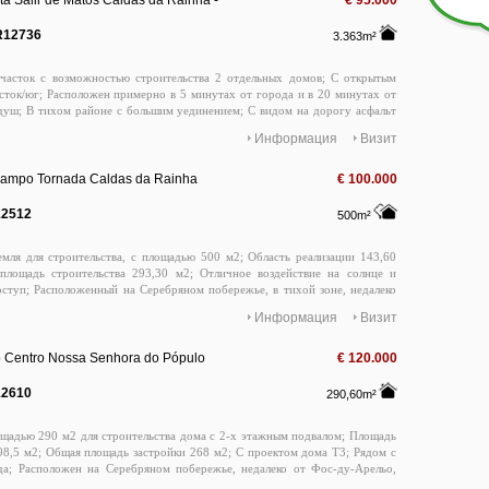
a Salir de Matos Caldas da Rainha -
€ 95.000
R12736
3.363m²
участок с возможностью строительства 2 отдельных домов; С открытым
сток/юг; Расположен примерно в 5 минутах от города и в 20 минутах от
уш; В тихом районе с большим уединением; С видом на дорогу асфальт
фраструктурой, водой, электричеством, оптоволокном и канализацией;
Информация
Визит
 на Серебряном побережье, недалеко от Фос-ду-Арелью, залива Сан-
у-Порту; Обидуш, Пенише, Прайя-дэль-Рей и Назаре; 1 час езды от
/ Аэропорт Синтры и Лиссабона; Агостиньо Коста: 913 219 199;
Campo Tornada Caldas da Rainha
€ 100.000
ta@casas-de-prata. pt
12512
500m²
емля для строительства, с площадью 500 м2; Область реализации 143,60
площадь строительства 293,30 м2; Отличное воздействие на солнце и
ступ; Расположенный на Серебряном побережье, в тихой зоне, недалеко
да Рейнха, Фоз до Арелхо, Сан -Мартинью до Порту -Бэй, Замок Обидос,
Информация
Визит
, Пениче, пляж Дель Рей, Луринха (Айя Уайт -Бич) и Назарет; 1H из
ого аэропорта Лиссабона /Синтра и Лиссабона; Свяжитесь с Агостиньо
9199; Augustinhocosta@casas-de-prata. Pt
 Centro Nossa Senhora do Pópulo
€ 120.000
12610
290,60m²
щадью 290 м2 для строительства дома с 2-х этажным подвалом; Площадь
98,5 м2; Общая площадь застройки 268 м2; С проектом дома Т3; Рядом с
да; Расположен на Серебряном побережье, недалеко от Фос-ду-Арельо,
Мартинью-ду-Порту; Обидуш, Пенише, Прайя-дель-Рей и Назаре; 1 час от