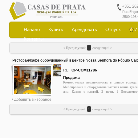
+351 262 
Rua Engen
2500-198 
Начало
Купить
Арендовать
Отпуск
И
Контакты
< Предыдущий
1
следующий >
Ресторан/Кафе оборудованный в центре Nossa Senhora do Pópulo Cal
da Rainha - кухня, меблированная, оборудованная, туалет
0
REF
CP-COM11786
Продажа
Коммерческая недвижимость в центре города;
Меблирована и оборудована частная ванна туале
лиц; Кухня с плитой, 2 печи, 1 Посудомое
Холодильник, 1 Фрайер, микроволновой 1; Экстр
Добавить в избраное
Хорошо для инвестиций; 915769435; luissacadura@
< Предыдущий
1
следующий >