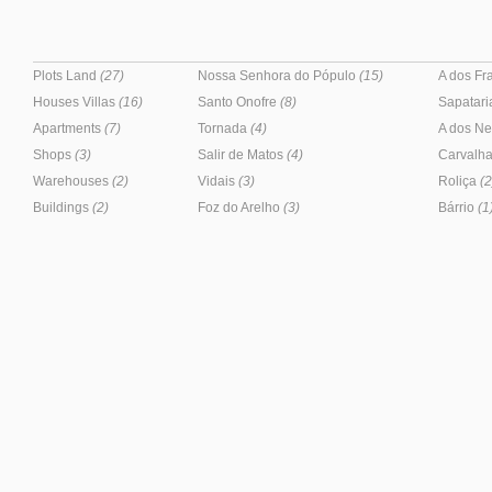
Plots Land
(27)
Nossa Senhora do Pópulo
(15)
A dos F
Houses Villas
(16)
Santo Onofre
(8)
Sapatar
Apartments
(7)
Tornada
(4)
A dos N
Shops
(3)
Salir de Matos
(4)
Carvalha
Warehouses
(2)
Vidais
(3)
Roliça
(2
Buildings
(2)
Foz do Arelho
(3)
Bárrio
(1